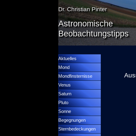
Direkt zum Seiteninhalt
Dr. Christian Pinter
Astronomische
Beobachtungstipps
Menü überspringen
Menütrennlinie 36
Aktuelles
Mond
▼
Aus
Mondfinsternisse
▼
Venus
▼
Saturn
▼
Pluto
▼
Sonne
▼
Begegnungen
▼
Sternbedeckungen
▼