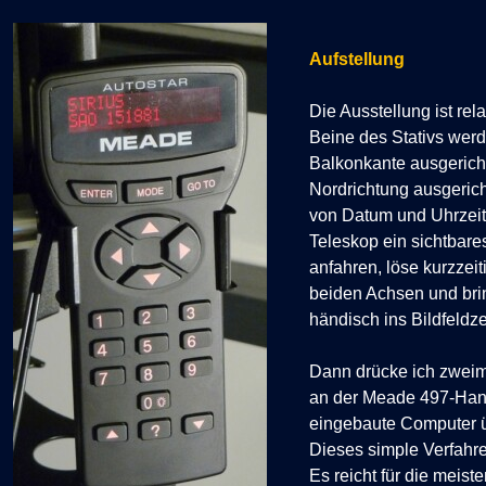
Aufstellung
Die Ausstellung ist rel
Beine des Stativs werd
Balkonkante ausgericht
Nordrichtung ausgeric
von Datum und Uhrzeit
Teleskop ein sichtbar
anfahren, löse kurzzei
beiden Achsen und bri
händisch ins Bildfeldz
Dann drücke ich zweima
an der Meade 497-Han
eingebaute Computer 
Dieses simple Verfahren
Es reicht für die meis