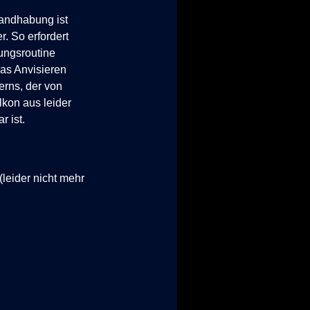
andhabung ist
r. So erfordert
lungsroutine
das Anvisieren
erns, der von
kon aus leider
r ist.
(leider nicht mehr