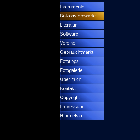
Instrumente
▼
Balkonsternwarte
▼
Literatur
Software
Vereine
Gebrauchtmarkt
Fototipps
Fotogalerie
Über mich
Kontakt
Copyright
Impressum
Himmelszelt