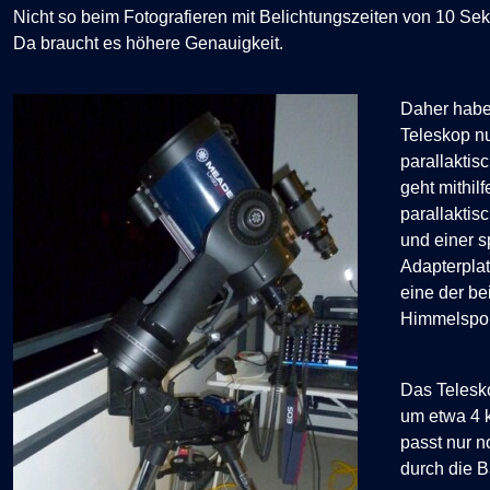
Nicht so beim Fotografieren mit Belichtungszeiten von 10 Se
Da braucht es höhere Genauigkeit.
Daher habe
Teleskop n
parallaktis
geht m
ithil
parallaktis
und einer s
Adapterplat
eine der b
Himmelspol
Das Telesk
um etwa 4 
passt nur n
durch die B