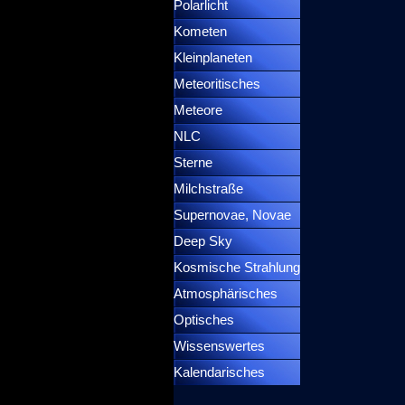
Polarlicht
▼
Kometen
▼
Kleinplaneten
▼
Meteoritisches
▼
Meteore
▼
NLC
▼
Sterne
▼
Milchstraße
Supernovae, Novae
▼
Deep Sky
▼
Kosmische Strahlung
Atmosphärisches
▼
Optisches
▼
Wissenswertes
▼
Kalendarisches
▼
Menütrennlinie 37