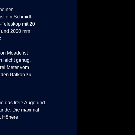
meiner
ist ein Schmidt-
-Teleskop mit 20
g und 2000 mm
:
on Meade ist
 leicht genug,
drei Meter vom
 den Balkon zu
ie das freie Auge und
kunde. Die maximal
x. Höhere