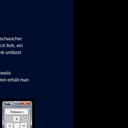
htschwacher
h froh, ein
nk umfasst
eweils
ren erhält man