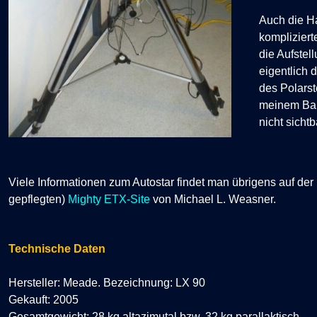
Auch die H
komplizierte
die Aufstel
eigentlich 
des Polarst
meinem Bal
nicht sichtba
Viele Informationen zum Autostar findet man übrigens auf der 
gepflegten)
Mighty ETX-Site
von Michael L. Weasner.
Technische Daten
Hersteller: Meade.
Bezeichnung: LX 90
Gekauft: 2005
Gesamtgewicht: 28 kg altazimutal bzw. 32 kg parallaktisch