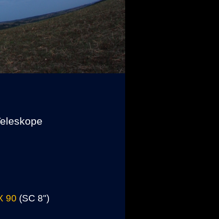
Teleskope
X 90
(SC 8")