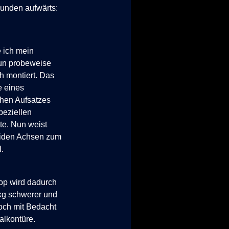
kunden aufwärts:
 ich mein
un probeweise
ch montiert. Das
fe eines
chen Aufsatzes
peziellen
te. Nun weist
eiden Achsen zum
.
op wird dadurch
kg schwerer und
och mit Bedacht
alkontüre.