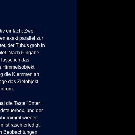
ativ einfach: Zwei
en exakt parallel zur
et, der Tubus grob in
htet. Nach Eingabe
 lasse ich das
es Himmelsobjekt
tig die Klemmen an
nge das Zielobjekt
entrum.
l die Taste "Enter"
dsteuerbox, und der
übernimmt wieder.
 ist rasch erledigt.
ten Beobachtungen