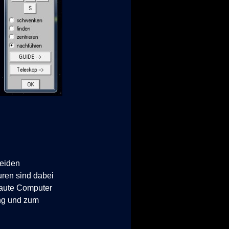
beiden
uren sind dabei
baute Computer
ung und zum