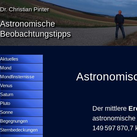
Direkt zum Seiteninhalt
Dr. Christian Pinter
Astronomische
Beobachtungstipps
Menü überspringen
Menütrennlinie 36
Aktuelles
Mond
▼
Astronomisc
Mondfinsternisse
▼
Venus
▼
Saturn
▼
Pluto
▼
Der mittlere
Er
Sonne
▼
astronomische 
Begegnungen
▼
149 597 870,7 k
Sternbedeckungen
▼