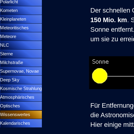
Polarlicht
▼
Der schnellen 
Kometen
▼
150 Mio. km
.
S
Kleinplaneten
▼
Meteoritisches
▼
Sonne entfernt
Meteore
▼
um sie zu erre
NLC
▼
Sterne
▼
Milchstraße
Supernovae, Novae
▼
Deep Sky
▼
Kosmische Strahlung
Atmosphärisches
▼
Für Entfernung
Optisches
▼
die Astronomis
Wissenswertes
▼
Kalendarisches
▼
Hier einige mi
Menütrennlinie 37