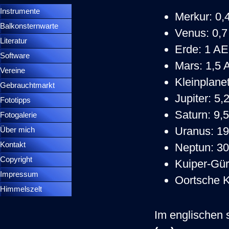
Instrumente
▼
Merkur: 0,
Balkonsternwarte
▼
Venus: 0,
Literatur
Erde: 1 AE
Software
Mars: 1,5 
Vereine
Kleinplane
Gebrauchtmarkt
Jupiter:
5,
Fototipps
Saturn: 9,
Fotogalerie
Uranus: 1
Über mich
Kontakt
Neptun: 3
Copyright
Kuiper-Gür
Impressum
Oortsche 
Himmelszelt
Im englischen 