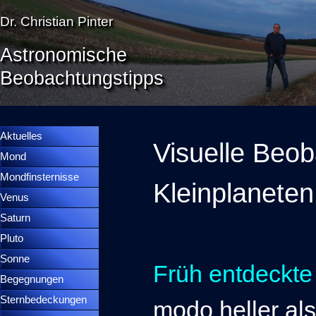
Direkt zum Seiteninhalt
Dr. Christian Pinter
Astronomische
Beobachtungstipps
Menü überspringen
Menütrennlinie 36
Aktuelles
Visuelle Beo
Mond
▼
Mondfinsternisse
▼
Kleinplaneten
Venus
▼
Saturn
▼
Pluto
▼
Sonne
▼
Früh entdeckte
Begegnungen
▼
Sternbedeckungen
▼
modo heller al