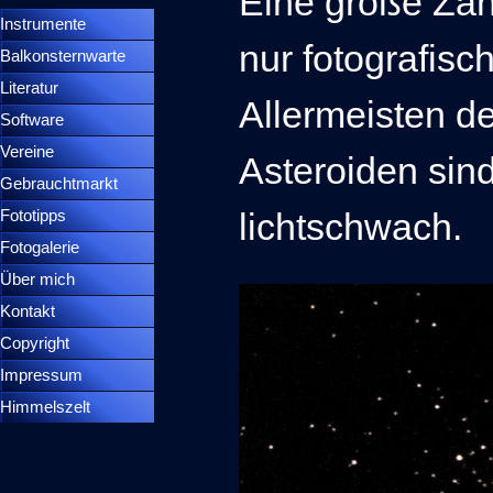
Eine große Zah
Instrumente
▼
nur fotografisch
Balkonsternwarte
▼
Literatur
Allermeisten d
Software
Vereine
Asteroiden sind
Gebrauchtmarkt
lichtschwach.
Fototipps
Fotogalerie
Über mich
Kontakt
Copyright
Impressum
Himmelszelt