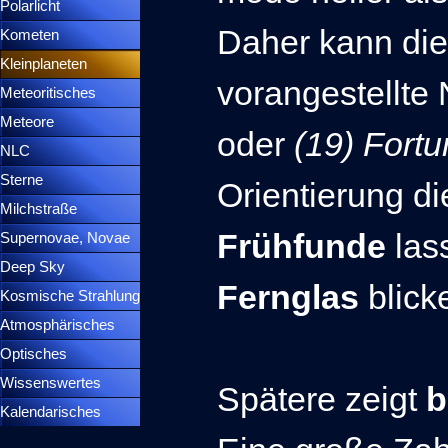
Polarlicht
▼
Daher kann di
Kometen
▼
Kleinplaneten
▼
vorangestellte
Meteoritisches
▼
Meteore
▼
oder
(19) Fort
NLC
▼
Sterne
▼
Orientierung d
Milchstraße
Frühfunde
las
Supernovae, Novae
▼
Deep Sky
▼
Fernglas
blick
Kosmische Strahlung
Atmosphärisches
▼
Optisches
▼
Wissenswertes
▼
Spätere zeigt
b
Kalendarisches
▼
Menütrennlinie 37