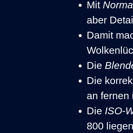
Mit
Norma
aber Detai
Damit mach
Wolkenlüc
Die
Blen
Die korre
an f
ernen 
Die
ISO-W
800 liege