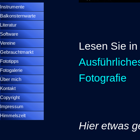
Instrumente
▼
Balkonsternwarte
▼
Literatur
Software
Lesen Sie in
Vereine
Gebrauchtmarkt
Ausführlich
Fototipps
Fotogalerie
Fotografie
Über mich
Kontakt
Copyright
Impressum
Himmelszelt
Hier etwas ge