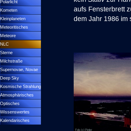
Polarlicht
▼
aufs Fensterbrett
Kometen
▼
dem Jahr 1986 im 
Kleinplaneten
▼
Meteoritisches
▼
Meteore
▼
NLC
▼
Sterne
▼
Milchstraße
Supernovae, Novae
▼
Deep Sky
▼
Kosmische Strahlung
Atmosphärisches
▼
Optisches
▼
Wissenswertes
▼
Kalendarisches
▼
Menütrennlinie 37