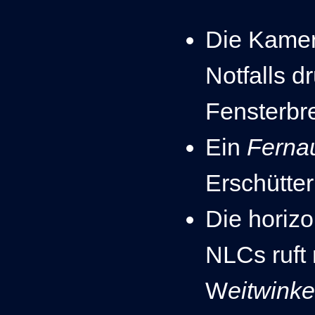
Die Kamer
Notfalls d
Fensterbre
Ein
Ferna
Erschütte
Die horiz
NLCs ruft
W
eitwinke