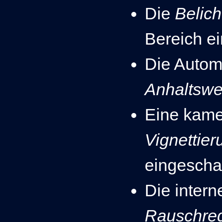
Die
Belic
Bereich e
Die Automa
Anhaltswe
Eine kame
Vignettier
eingescha
Die intern
Rauschred