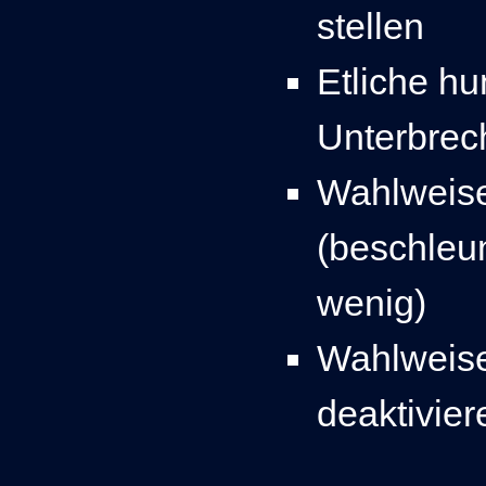
stellen
Etliche h
Unterbrec
Wahlweis
(beschleu
wenig)
Wahlweis
deaktivier