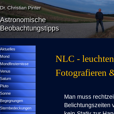
Direkt zum Seiteninhalt
Dr. Christian Pinter
Astronomische
Beobachtungstipps
Menü überspringen
Menütrennlinie 36
Aktuelles
NLC - leuchte
Mond
▼
Mondfinsternisse
▼
Fotografieren 
Venus
▼
Saturn
▼
Pluto
▼
Sonne
▼
Man muss rechtzeit
Begegnungen
▼
Belichtungszeiten 
Sternbedeckungen
▼
kein
Stativ
zur Han