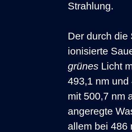
Strahlung.
Der durch die 
ionisiert
e Saue
grünes
Licht 
493,1 nm und 
mit 500,7 nm 
angeregte Wass
allem bei 486 