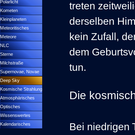
Polarlicht
▼
treten zeitwei
Kometen
▼
derselben Him
Kleinplaneten
▼
Meteoritisches
▼
kein Zufall, de
Meteore
▼
NLC
▼
dem Geburtsv
Sterne
▼
Milchstraße
tun.
Supernovae, Novae
▼
Deep Sky
▼
Kosmische Strahlung
Die kosmisch
Atmosphärisches
▼
Optisches
▼
Wissenswertes
▼
Bei niedrigen
Kalendarisches
▼
Menütrennlinie 37