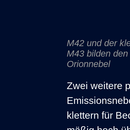
M42 und der kle
M43 bilden den
Orionnebel
Zwei weitere 
Emissionsnebe
klettern für B
mäßig hoch üb