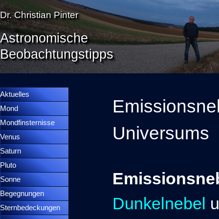
Direkt zum Seiteninhalt
Dr. Christian Pinter
Astronomische
Beobachtungstipps
Menü überspringen
Menütrennlinie 36
Aktuelles
Emissionsneb
Mond
▼
Mondfinsternisse
▼
Universums
Venus
▼
Saturn
▼
Pluto
▼
Emissionsne
Sonne
▼
Begegnungen
▼
Dunkelnebel
Sternbedeckungen
▼