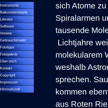
sich Atome zu
Instrumente
▼
Balkonsternwarte
▼
Spiralarmen un
Literatur
Software
tausende Mole
Vereine
Lichtjahre wei
Gebrauchtmarkt
Fototipps
molekularem W
Fotogalerie
Über mich
weshalb Astr
Kontakt
Copyright
sprechen. Sau
Impressum
kommen ebenfa
Himmelszelt
aus Roten Rie