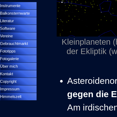
Instrumente
▼
Balkonsternwarte
▼
Literatur
Software
Vereine
Kleinplaneten (
Gebrauchtmarkt
der Ekliptik (w
Fototipps
Fotogalerie
Über mich
Kontakt
Asteroidenorb
Copyright
Impressum
gegen die 
Himmelszelt
Am irdische