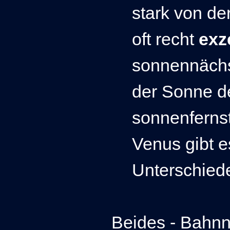
stark von de
oft recht
exz
sonnennächst
der Sonne de
sonnenfernst
Venus gibt 
Unterschied
Beides - Bahn