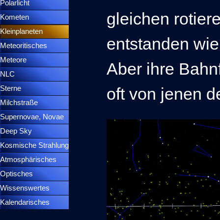
Polarlicht
▼
gleichen rotie
Kometen
▼
Kleinplaneten
▼
entstanden wie 
Meteoritisches
▼
Meteore
▼
Aber ihre Bahn
NLC
▼
Sterne
▼
oft von jenen d
Milchstraße
Supernovae, Novae
▼
Deep Sky
▼
Kosmische Strahlung
Atmosphärisches
▼
Optisches
▼
Wissenswertes
▼
Kalendarisches
▼
Menütrennlinie 37