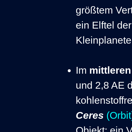
größtem Vertr
ein Elftel 
Kleinplanete
Im
mittlere
und 2,8 AE 
kohlenstoffre
Ceres
(Orbit
Objekt; ein 