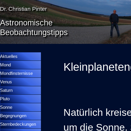
Direkt zum Seiteninhalt
Dr. Christian Pinter
Astronomische
Beobachtungstipps
Menü überspringen
Menütrennlinie 36
Aktuelles
Kleinplanete
Mond
▼
Mondfinsternisse
▼
Venus
▼
Saturn
▼
Pluto
▼
Sonne
▼
Natürlich kreis
Begegnungen
▼
um die Sonne. S
Sternbedeckungen
▼