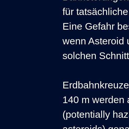
für tatsächlich
Eine Gefahr bes
wenn Asteroid 
solchen
Schnit
Erdbahnkreuze
140 m werden
(potentially ha
asteroids) gena