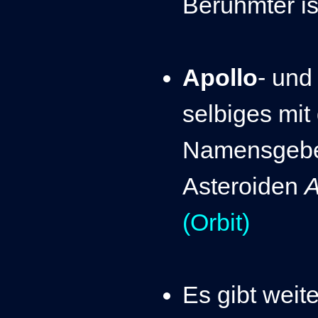
Berühmter is
Apollo
- un
selbiges mit
Namensgeber
Asteroiden
A
(Orbit)
Es gibt weit