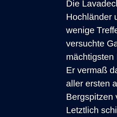
Die Lavadeck
Hochländer u
wenige Tref
versuchte Ga
mächtigsten
Er vermaß da
aller ersten
Bergspitzen
Letztlich sc