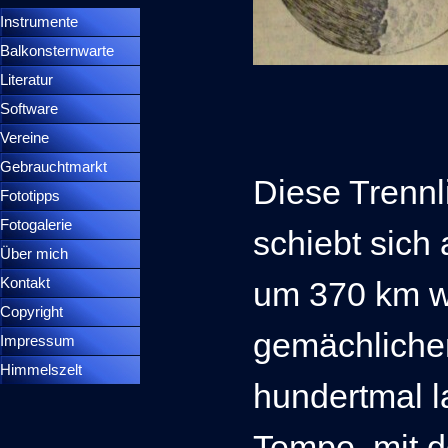
Instrumente
▼
Balkonsternwarte
▼
Literatur
Software
Vereine
Gebrauchtmarkt
Diese Trennl
Fototipps
Fotogalerie
schiebt sich
Über mich
Kontakt
um 370 km we
Copyright
gemächlichen
Impressum
Himmelszelt
hundertmal l
Tempo, mit 