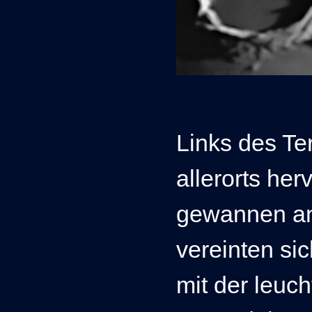
Links des Te
allerorts he
gewannen an
vereinten si
mit der leuc