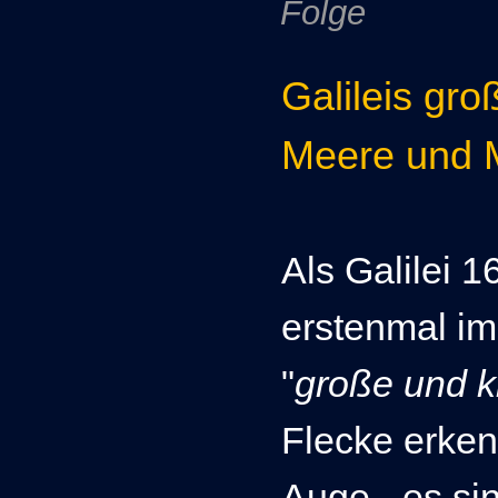
Folge
Galileis gro
Meere und 
Als Galilei 1
erstenmal im
"
große und k
Flecke erken
Auge - es si