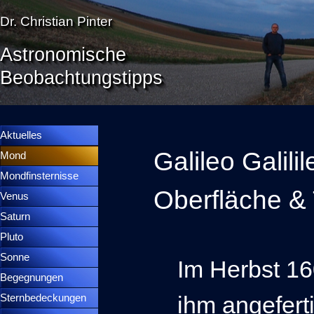
Direkt zum Seiteninhalt
Dr. Christian Pinter
Astronomische
Beobachtungstipps
Menü überspringen
Menütrennlinie 36
Aktuelles
Galileo Galili
Mond
▼
Mondfinsternisse
▼
Oberfläche & 
Venus
▼
Saturn
▼
Pluto
▼
Sonne
▼
Im Herbst 160
Begegnungen
▼
ihm angefert
Sternbedeckungen
▼