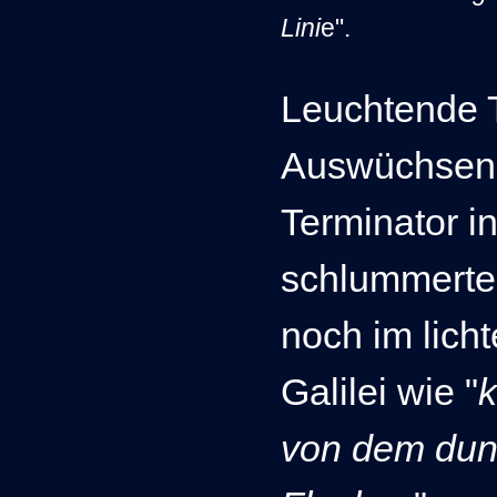
Lini
e".
Leuchtende T
Auswüchsen 
Terminator in
schlummerte
noch im lich
Galilei wie "
k
von dem dunk