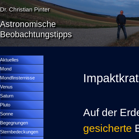
Direkt zum Seiteninhalt
Dr. Christian Pinter
Astronomische
Beobachtungstipps
Menü überspringen
Menütrennlinie 36
Aktuelles
Mond
▼
Impaktkrat
Mondfinsternisse
▼
Venus
▼
Saturn
▼
Pluto
▼
Auf der Erd
Sonne
▼
Begegnungen
▼
gesicherte
E
Sternbedeckungen
▼