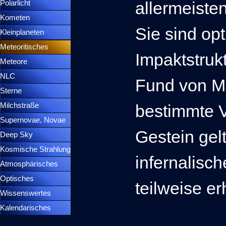
allermeisten
Polarlicht
▼
Kometen
▼
Sie sind opt
Kleinplaneten
▼
Meteoritisches
▼
Impaktstruk
Meteore
▼
NLC
▼
Fund von Me
Sterne
▼
Milchstraße
bestimmte 
Supernovae, Novae
▼
Gestein gel
Deep Sky
▼
Kosmische Strahlung
infernalisc
Atmosphärisches
▼
Optisches
▼
teilweise er
Wissenswertes
▼
Kalendarisches
▼
Menütrennlinie 37