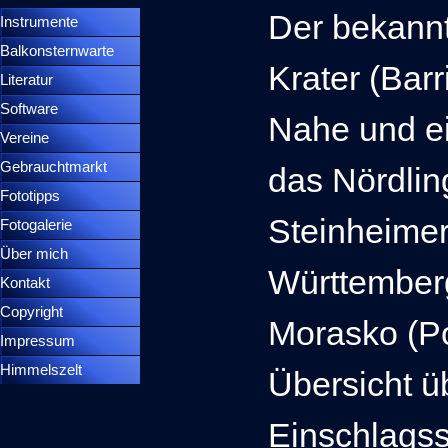
Der bekannt
Instrumente
▼
Balkonsternwarte
▼
Krater (Barr
Literatur
Software
Nahe und ei
Vereine
Gebrauchtmarkt
das Nördlin
Fototipps
Steinheime
Fotogalerie
Über mich
Württemberg
Kontakt
Copyright
Morasko (Po
Impressum
Himmelszelt
Übersicht ü
Einschlagsst