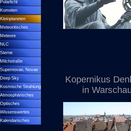
Polarlicht
▼
Kometen
▼
Kleinplaneten
▼
Meteoritisches
▼
Meteore
▼
NLC
▼
Sterne
▼
Milchstraße
Supernovae, Novae
▼
Kopernikus Den
Deep Sky
▼
Kosmische Strahlung
in Warscha
Atmosphärisches
▼
Optisches
▼
Wissenswertes
▼
Kalendarisches
▼
Menütrennlinie 37