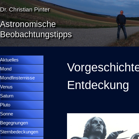
Direkt zum Seiteninhalt
Dr. Christian Pinter
Astronomische
Beobachtungstipps
Menü überspringen
Menütrennlinie 36
Aktuelles
Vorgeschichte
Mond
▼
Mondfinsternisse
▼
Entdeckung
Venus
▼
Saturn
▼
Pluto
▼
Sonne
▼
Begegnungen
▼
Sternbedeckungen
▼