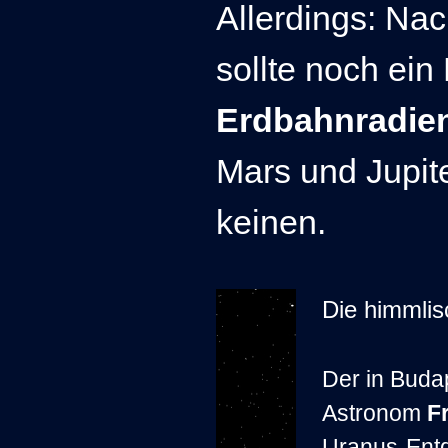
Allerdings: Na
sollte noch ein
Erdbahnradie
Mars und Jupit
keinen.
Die himmlis
Der in Buda
Astronom
F
Uranus-Entd