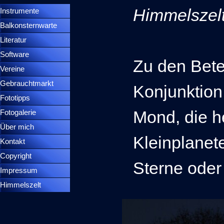
Himmelszel
Instrumente
▼
Balkonsternwarte
▼
Literatur
Software
Zu den Betei
Vereine
Gebrauchtmarkt
Konjunktion
Fototipps
Mond, die h
Fotogalerie
Über mich
Kleinplanete
Kontakt
Copyright
Sterne oder
Impressum
Himmelszelt