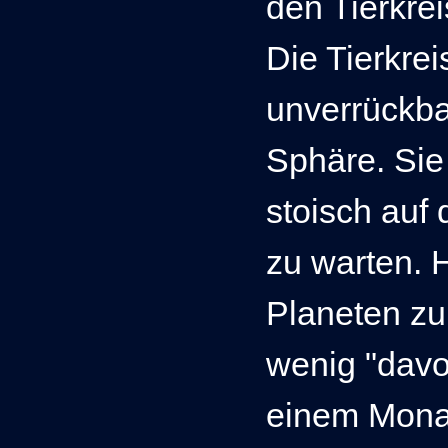
den Tierkre
D
ie Tierkre
unverrückba
Sphäre. Sie
stoisch auf
zu warten. 
Planeten zu
wenig "davo
einem Monat