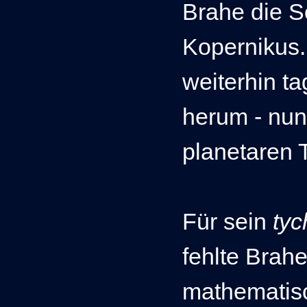
Brahe die S
Kopernikus
weiterhin t
herum -
nun
planetaren 
Für sein
tyc
fehlte Brahe
mathematis