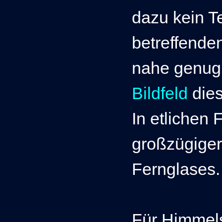
dazu kein Te
betreffende
nahe genug
Bildfeld
die
In etlichen 
großzügiger
Fernglases.
Für Himmels