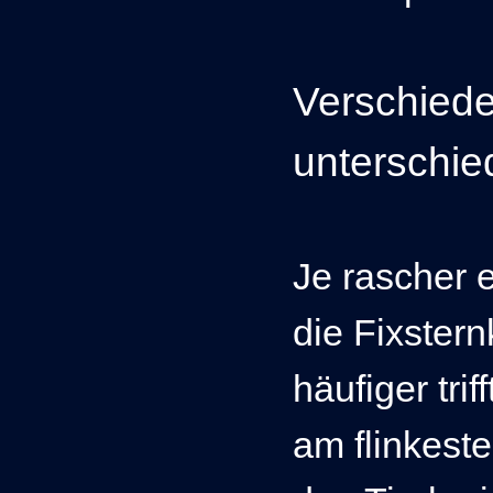
Verschied
unterschie
Je rascher 
die Fixstern
häufiger tri
am flinkest