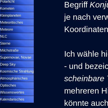
Polarlicht
▼
Begriff
Konj
Kometen
▼
je nach ve
Kleinplaneten
▼
Meteoritisches
▼
Koordinate
Meteore
▼
NLC
▼
Sterne
▼
Milchstraße
Ich wähle hi
Supernovae, Novae
▼
- und bezei
Deep Sky
▼
Kosmische Strahlung
scheinbare
Atmosphärisches
▼
Optisches
▼
mehreren Hi
Wissenswertes
▼
Kalendarisches
▼
könnte auch
Menütrennlinie 37