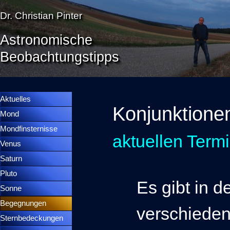
Direkt zum Seiteninhalt
Dr. Christian Pinter
Astronomische
Beobachtungstipps
Menü überspringen
Menütrennlinie 36
Aktuelles
Konjunktion
Mond
▼
Mondfinsternisse
▼
aktuellen Term
Venus
▼
Saturn
▼
Pluto
▼
Es gibt in d
Sonne
▼
Begegnungen
▼
verschieden
Sternbedeckungen
▼