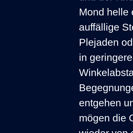
Mond helle 
auffällige S
Plejaden od
in geringer
Winkelabst
Begegnung
entgehen un
mögen die G
wieder von