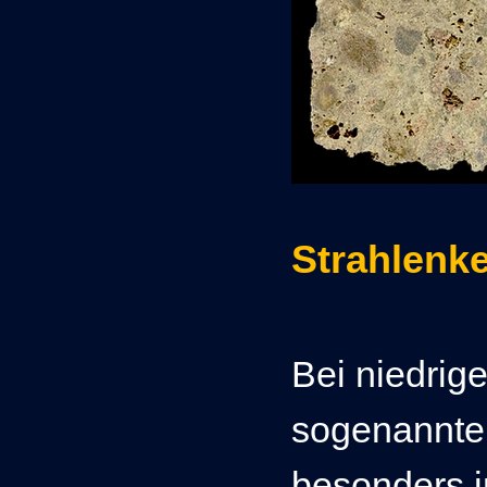
Strahlenk
Bei niedrig
sogenannt
besonders i