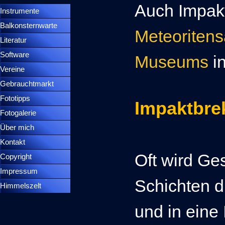
Auch Impakt
Instrumente
▼
Balkonsternwarte
▼
Meteoritens
Literatur
Software
Museums
i
Vereine
Gebrauchtmarkt
Fototipps
Impaktbre
Fotogalerie
Über mich
Kontakt
Oft wird Ge
Copyright
Impressum
Schichten d
Himmelszelt
und in eine