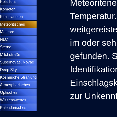
Meteoritene
Polarlicht
▼
Kometen
▼
Temperatur.
Kleinplaneten
▼
Meteoritisches
▼
weitgereist
Meteore
▼
NLC
▼
im oder seh
Sterne
▼
gefunden. S
Milchstraße
Supernovae, Novae
▼
Identifikati
Deep Sky
▼
Kosmische Strahlung
Einschlagskr
Atmosphärisches
▼
Optisches
▼
zur Unkenntl
Wissenswertes
▼
Kalendarisches
▼
Menütrennlinie 37