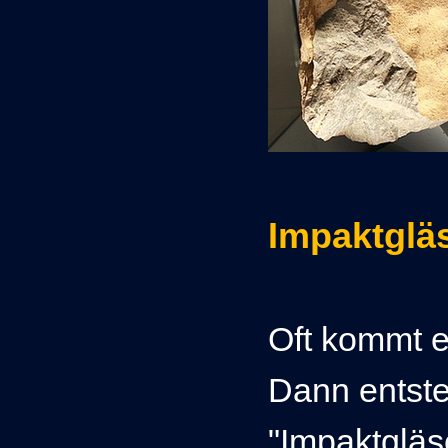
Impaktglä
Oft kommt e
Dann entst
"Impaktgläse