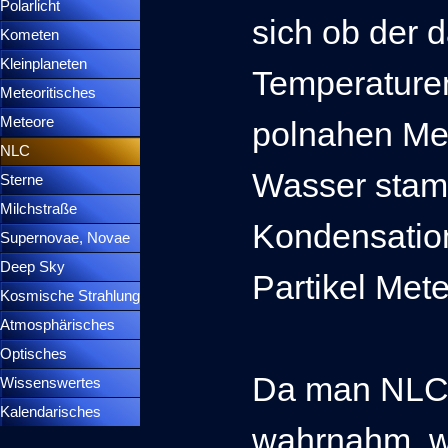
Polarlicht
▼
sich ob der 
Kometen
▼
Kleinplaneten
▼
Temperature
Meteoritisches
▼
Meteore
▼
polnahen Me
NLC
▼
Wasser stam
Sterne
▼
Milchstraße
Kondensatio
Supernovae, Novae
▼
Deep Sky
▼
Partikel Met
Kosmische Strahlung
Atmosphärisches
▼
Optisches
▼
Da man NLCs 
Wissenswertes
▼
Kalendarisches
▼
wahrnahm, w
Menütrennlinie 37