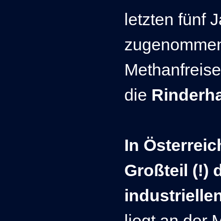
letzten fünf
zugenommen
Methanfreise
die
Rinderh
In Österrei
Großteil (!)
industrielle
liegt an der 