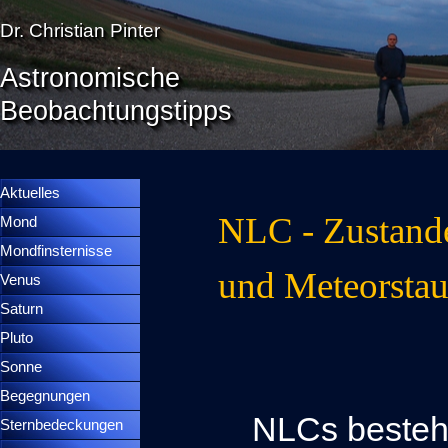
Direkt zum Seiteninhalt
Dr. Christian Pinter
Astronomische
Beobachtungstipps
Menü überspringen
Menütrennlinie 36
Aktuelles
NLC - Zustand
Mond
▼
Mondfinsternisse
▼
und Meteorsta
Venus
▼
Saturn
▼
Pluto
▼
Sonne
▼
Begegnungen
▼
NLCs bestehe
Sternbedeckungen
▼