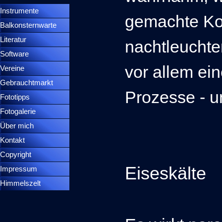
Instrumente
▼
gemachte Ko
Balkonsternwarte
▼
Literatur
nachtleucht
Software
vor allem ein
Vereine
Gebrauchtmarkt
Prozesse - u
Fototipps
Fotogalerie
Über mich
Kontakt
Copyright
Eiseskälte
Impressum
Himmelszelt