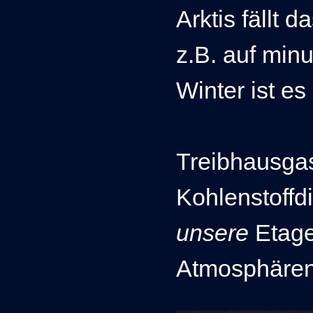
Arktis fällt
z.B. auf min
Winter ist e
Treibhausga
Kohlenstoffd
unsere
Etag
Atmosphären