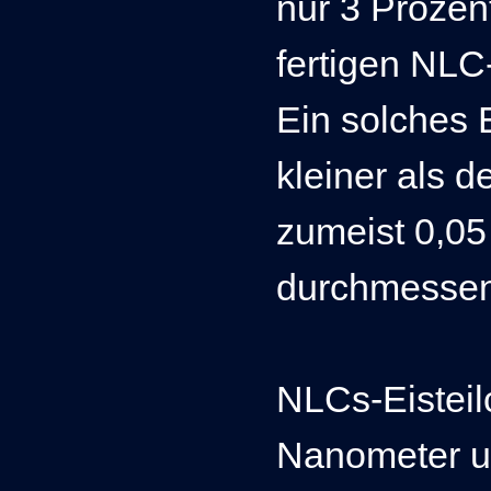
nur 3 Prozen
fertigen NLC
Ein solches 
kleiner als d
zumeist 0,05
durchmesse
NLCs-Eistei
Nanometer un