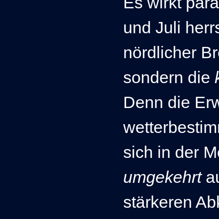
Es wirkt par
und Juli her
nördlicher Br
sondern die
Denn d
ie Er
wetterbesti
sich in der 
umgekehrt
a
stärkeren Ab