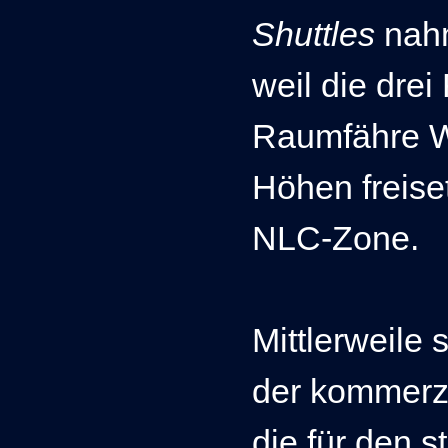
Shuttles
nahm
weil die drei
Raumfähre W
Höhen freiset
NLC-Zone.
Mittlerweile 
der kommerz
die für den 