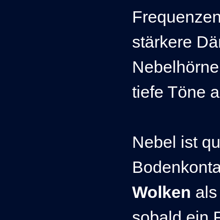
Frequenzen 
stärkere Dä
Nebelhörner
tiefe Töne 
Nebel ist q
Bodenkontak
Wolken
als
sobald ein 