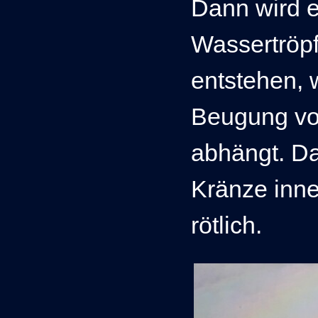
Dann wird e
Wassertröp
entstehen, 
Beugung vo
abhängt. Da
Kränze
inn
rötlich.