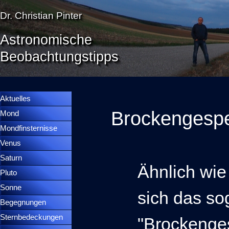
Direkt zum Seiteninhalt
Dr. Christian Pinter
Astronomische
Beobachtungstipps
Menü überspringen
Menütrennlinie 36
Aktuelles
Brockengespe
Mond
▼
Mondfinsternisse
▼
Venus
▼
Saturn
▼
Ähnlich wi
Pluto
▼
Sonne
▼
sich das s
Begegnungen
▼
Sternbedeckungen
▼
"Brockenges