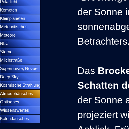
Polarlicht
▼
der Sonne i
Kometen
▼
Kleinplaneten
▼
sonnenabge
Meteoritisches
▼
Meteore
▼
Betrachters
NLC
▼
Sterne
▼
Milchstraße
Das
Brock
Supernovae, Novae
▼
Deep Sky
▼
Schatten d
Kosmische Strahlung
Atmosphärisches
▼
der Sonne 
Optisches
▼
Wissenswertes
▼
projeziert w
Kalendarisches
▼
Menütrennlinie 37