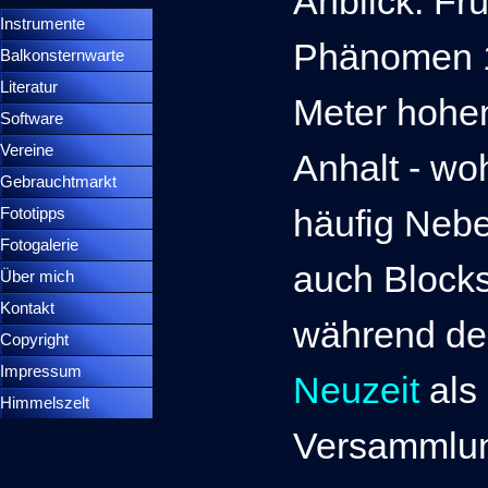
Anblick. Fr
Instrumente
▼
Phänomen 1
Balkonsternwarte
▼
Literatur
Meter hohe
Software
Vereine
Anhalt - woh
Gebrauchtmarkt
häufig Nebel
Fototipps
Fotogalerie
auch Blocks
Über mich
Kontakt
während d
Copyright
Impressum
Neuzeit
als
Himmelszelt
Versammlun