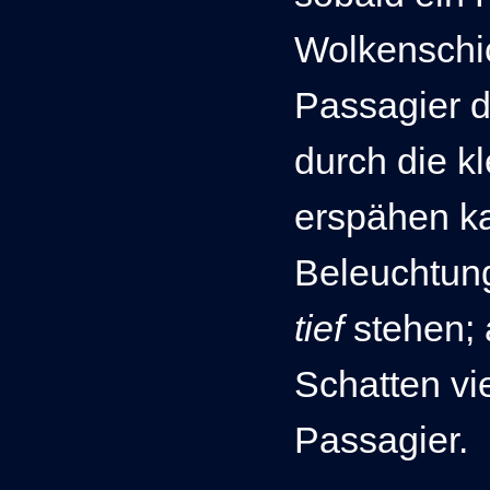
Wolkenschic
Passagier 
durch die k
erspähen k
Beleuchtung
tief
stehen; 
Schatten vie
Passagier.