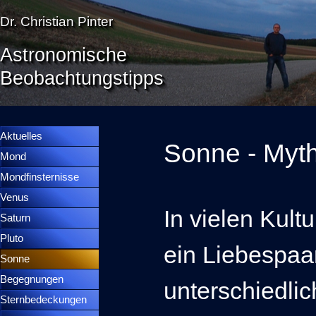
Direkt zum Seiteninhalt
Dr. Christian Pinter
Astronomische
Beobachtungstipps
Menü überspringen
Menütrennlinie 36
Aktuelles
Sonne - Myth
Mond
▼
Mondfinsternisse
▼
Venus
▼
In vielen Kul
Saturn
▼
Pluto
▼
ein Liebespaa
Sonne
▼
Begegnungen
▼
unterschiedli
Sternbedeckungen
▼