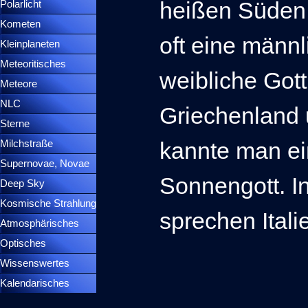
heißen Süden 
Polarlicht
▼
Kometen
▼
oft eine männ
Kleinplaneten
▼
Meteoritisches
▼
weibliche Gott
Meteore
▼
NLC
▼
Griechenland
Sterne
▼
kannte man e
Milchstraße
Supernovae, Novae
▼
Sonnengott. I
Deep Sky
▼
Kosmische Strahlung
sprechen Ital
Atmosphärisches
▼
Optisches
▼
Wissenswertes
▼
Kalendarisches
▼
Menütrennlinie 37