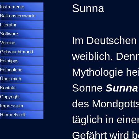
Sunna
Instrumente
▼
Balkonsternwarte
▼
Literatur
Software
Im Deutschen 
Vereine
Gebrauchtmarkt
weiblich.
Denn
Fototipps
Mythologie hei
Fotogalerie
Über mich
Sonne
Sunna
Kontakt
Copyright
des
Mondgotts
Impressum
Himmelszelt
täglich in ei
Gefährt wird 