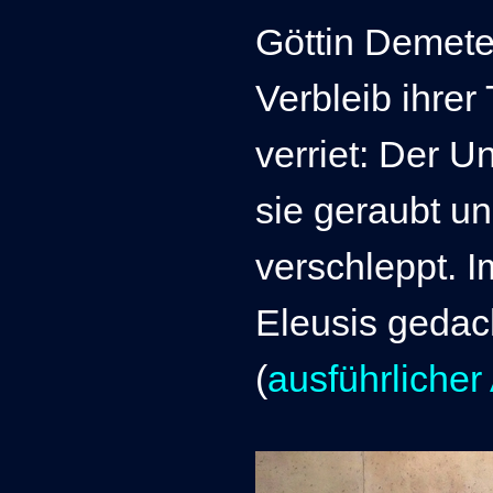
Göttin Demete
Verbleib ihre
verriet: Der U
sie geraubt un
verschleppt. I
Eleusis geda
(
ausführlicher 