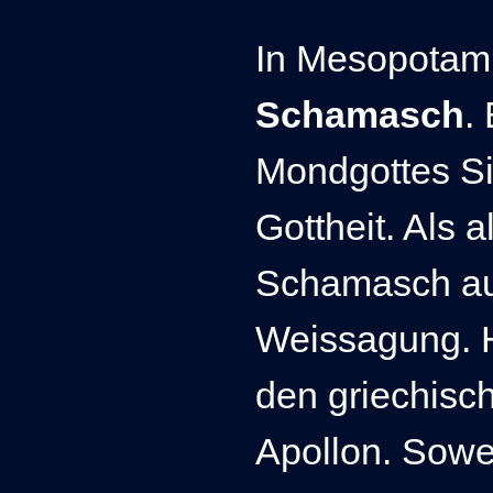
In Mesopotami
Schamasch
.
Mondgottes Si
Gottheit. Als 
Schamasch auc
Weissagung. Hi
den griechisc
Apollon. Sowei