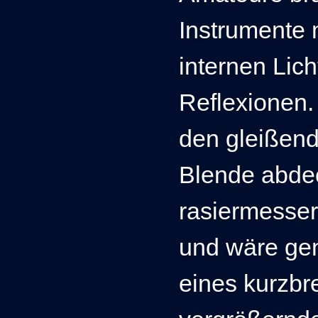
Instrumente
internen Lic
Reflexionen
den gleißend
Blende abdec
rasiermesser
und wäre ge
eines kurzbr