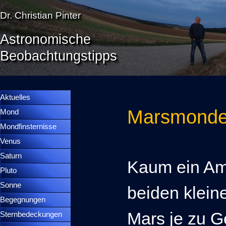
Direkt zum Seiteninhalt
Dr. Christian Pinter
Astronomische
Beobachtungstipps
Menü überspringen
Menütrennlinie 36
Aktuelles
Marsmond
Mond
▼
Mondfinsternisse
▼
Venus
▼
Saturn
▼
Kaum ein Am
Pluto
▼
Sonne
▼
beiden klei
Begegnungen
▼
Mars je zu G
Sternbedeckungen
▼