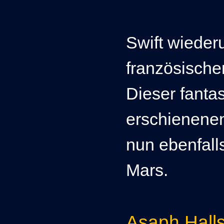
Swift wieder
französisch
Dieser fantas
erschienene
nun ebenfall
Mars.
Asaph Halls