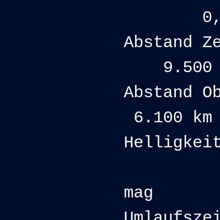
0,0
Abstand Z
9.500 k
Abstand O
6.100 km
Helligkei
11,3
mag
Umlaufsze