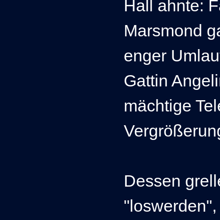
Hall ahnte: 
Marsmond ga
enger Umlauf
Gattin Angeli
mächtige Tel
Vergrößerung
Dessen
grel
"loswerden",