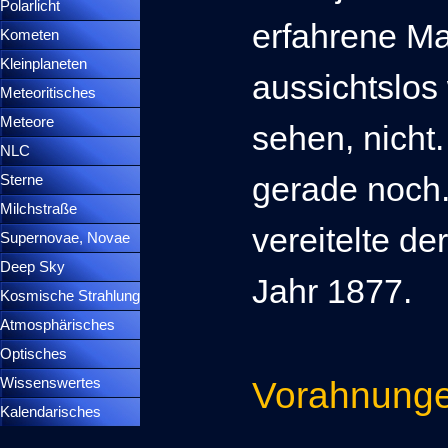
Polarlicht
▼
erfahrene Ma
Kometen
▼
Kleinplaneten
▼
aussichtslos
Meteoritisches
▼
Meteore
▼
sehen, nicht
NLC
▼
gerade noch
Sterne
▼
Milchstraße
vereitelte d
Supernovae, Novae
▼
Deep Sky
▼
Jahr 1877.
Kosmische Strahlung
Atmosphärisches
▼
Optisches
▼
Wissenswertes
▼
Vorahnungen
Kalendarisches
▼
Menütrennlinie 37