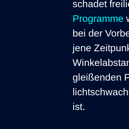
schadet freil
Programme
w
bei der Vorb
jene Zeitpun
Winkelabsta
gleißenden 
lichtschwach
ist.