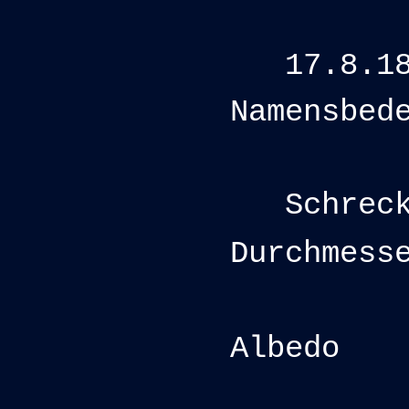
11.8
17.8.18
Namensbed
Fur
Schre
Durchmess
27 
Albedo
0